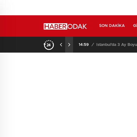
SON DAKIKA
G
14:59
/
İstanbul’da 3 Ay Boyu