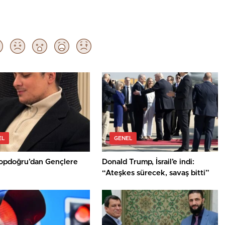
EL
GENEL
opdoğru’dan Gençlere
Donald Trump, İsrail’e indi:
“Ateşkes sürecek, savaş bitti”