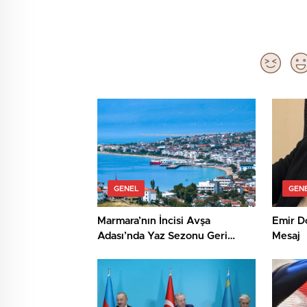
GENEL
GEN
Marmara’nın İncisi Avşa
Emir D
Adası’nda Yaz Sezonu Geri
Mesaj
Sayımı Başladı