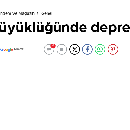
Gündem Ve Magazin
Genel
5 büyüklüğünde depr
0
News