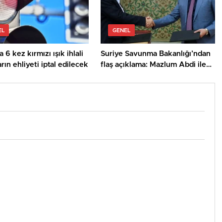
EL
GENEL
a 6 kez kırmızı ışık ihlali
Suriye Savunma Bakanlığı’ndan
rın ehliyeti iptal edilecek
flaş açıklama: Mazlum Abdi ile
ateşkes anlaşması sağlandı