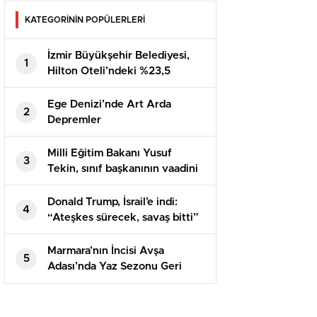
KATEGORİNİN POPÜLERLERİ
İzmir Büyükşehir Belediyesi,
1
Hilton Oteli’ndeki %23,5
Hissesini Satışa Çıkarıyor
Ege Denizi’nde Art Arda
2
Depremler
Milli Eğitim Bakanı Yusuf
3
Tekin, sınıf başkanının vaadini
yerine getirdi
Donald Trump, İsrail’e indi:
4
“Ateşkes sürecek, savaş bitti”
Marmara’nın İncisi Avşa
5
Adası’nda Yaz Sezonu Geri
Sayımı Başladı