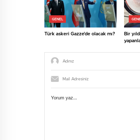
GENEL
GEN
Türk askeri Gazze’de olacak mı?
Bir yıld
yapanla