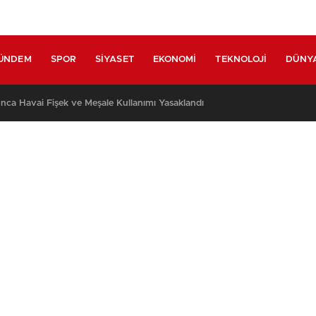
ÜNDEM
SPOR
SIYASET
EKONOMI
TEKNOLOJI
DÜNY
nca Havai Fişek ve Meşale Kullanımı Yasaklandı