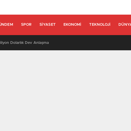
ÜNDEM
SPOR
SIYASET
EKONOMI
TEKNOLOJI
DÜNY
lyon Dolarlık Dev Anlaşma