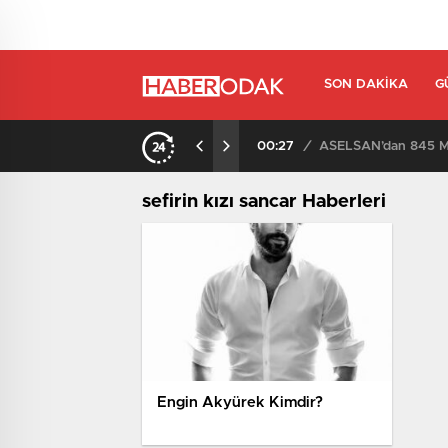
SON DAKIKA
G
00:27
/
ASELSAN’dan 845 Mi
sefirin kızı sancar Haberleri
Engin Akyürek Kimdir?