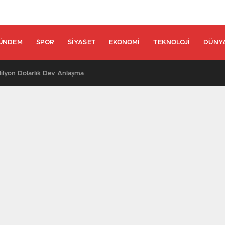
ÜNDEM
SPOR
SIYASET
EKONOMI
TEKNOLOJI
DÜNY
lyon Dolarlık Dev Anlaşma