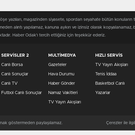
köşe yazıları, magazinden siyasete, spordan seyahate bütün konuların
meden alıntı yapılamaz, kanuna aykırı ve izinsiz olarak kopyalanamaz,
ktadır. Haber Odak'ı tercih ettiğiniz için teşekkür ederiz.
SERVİSLER 2
MULTİMEDYA
HIZLI SERVİS
Canlı Borsa
Gazeteler
TV Yayın Akışları
Canlı Sonuçlar
Hava Durumu
Tenis İddaa
Canlı TV
Haber Gönder
Basketbol Canlı
Futbol Canlı Sonuçlar
Namaz Vakitleri
Yazarlar
TV Yayın Akışları
kaynak göstermeden paylaşılamaz.
Çerezler ile ilgil