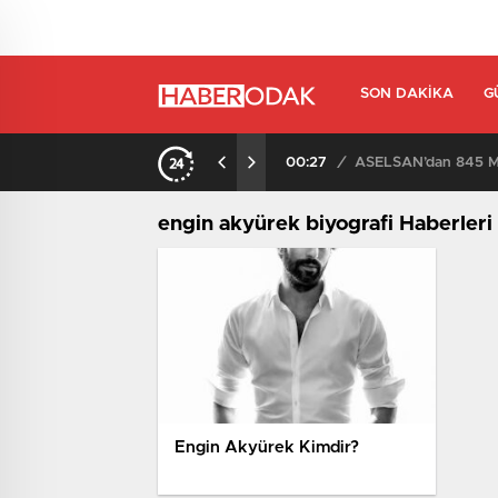
SON DAKIKA
G
00:27
/
ASELSAN’dan 845 Mi
engin akyürek biyografi Haberleri
Engin Akyürek Kimdir?