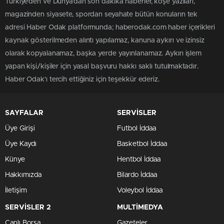
Türkiye'den ve Dünya’dan son dakika haberler, köşe yazıları,
magazinden siyasete, spordan seyahate bütün konuların tek
adresi Haber Odak platformunda; haberodak.com haber içerikleri
kaynak gösterilmeden alıntı yapılamaz, kanuna aykırı ve izinsiz
olarak kopyalanamaz, başka yerde yayınlanamaz. Aykırı işlem
yapan kişi/kişiler için yasal başvuru hakkı saklı tutulmaktadır.
Haber Odak'ı tercih ettiğiniz için teşekkür ederiz.
SAYFALAR
SERVİSLER
Üye Girişi
Futbol İddaa
Üye Kaydı
Basketbol İddaa
Künye
Hentbol İddaa
Hakkımızda
Bilardo İddaa
İletişim
Voleybol İddaa
SERVİSLER 2
MULTİMEDYA
Canlı Borsa
Gazeteler