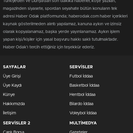
Türkiye'den ve Dünya’dan son dakika haberler, köşe yazıları,
magazinden siyasete, spordan seyahate bütün konuların tek
adresi Haber Odak platformunda; haberodak.com haber içerikleri
kaynak gösterilmeden alıntı yapılamaz, kanuna aykırı ve izinsiz
olarak kopyalanamaz, başka yerde yayınlanamaz. Aykırı işlem
yapan kişi/kişiler için yasal başvuru hakkı saklı tutulmaktadır.
Haber Odak'ı tercih ettiğiniz için teşekkür ederiz.
SAYFALAR
SERVİSLER
Üye Girişi
Futbol İddaa
Üye Kaydı
Basketbol İddaa
Künye
Hentbol İddaa
Hakkımızda
Bilardo İddaa
İletişim
Voleybol İddaa
SERVİSLER 2
MULTİMEDYA
Canlı Borsa
Gazeteler