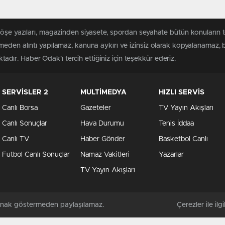
köşe yazıları, magazinden siyasete, spordan seyahate bütün konuların
meden alıntı yapılamaz, kanuna aykırı ve izinsiz olarak kopyalanamaz,
ktadır. Haber Odak'ı tercih ettiğiniz için teşekkür ederiz.
SERVİSLER 2
MULTİMEDYA
HIZLI SERVİS
Canlı Borsa
Gazeteler
TV Yayın Akışları
Canlı Sonuçlar
Hava Durumu
Tenis İddaa
Canlı TV
Haber Gönder
Basketbol Canlı
Futbol Canlı Sonuçlar
Namaz Vakitleri
Yazarlar
TV Yayın Akışları
kaynak göstermeden paylaşılamaz.
Çerezler ile ilgil