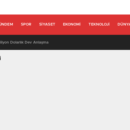
ÜNDEM
SPOR
SIYASET
EKONOMI
TEKNOLOJI
DÜNY
lyon Dolarlık Dev Anlaşma
i