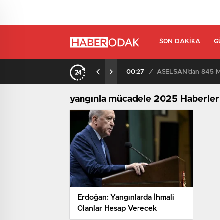
SON DAKIKA
G
00:27
/
ASELSAN’dan 845 Mi
yangınla mücadele 2025 Haberler
Erdoğan: Yangınlarda İhmali
Olanlar Hesap Verecek