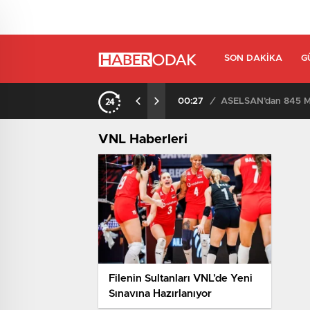
SON DAKIKA
G
00:27
/
ASELSAN’dan 845 Mi
VNL Haberleri
Filenin Sultanları VNL’de Yeni
Sınavına Hazırlanıyor