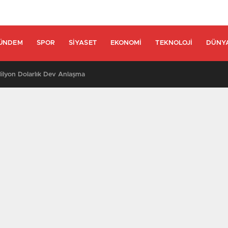
ÜNDEM
SPOR
SIYASET
EKONOMI
TEKNOLOJI
DÜNY
lyon Dolarlık Dev Anlaşma