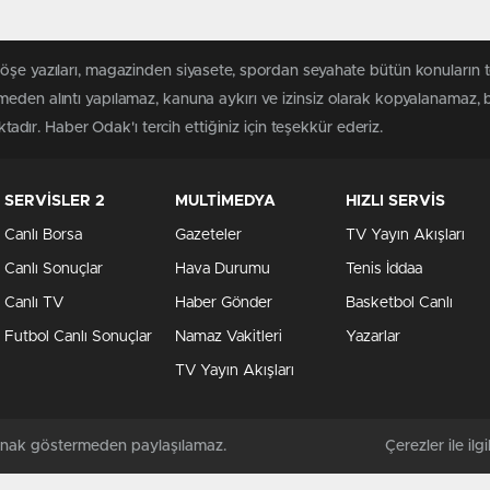
köşe yazıları, magazinden siyasete, spordan seyahate bütün konuların
meden alıntı yapılamaz, kanuna aykırı ve izinsiz olarak kopyalanamaz,
ktadır. Haber Odak'ı tercih ettiğiniz için teşekkür ederiz.
SERVİSLER 2
MULTİMEDYA
HIZLI SERVİS
Canlı Borsa
Gazeteler
TV Yayın Akışları
Canlı Sonuçlar
Hava Durumu
Tenis İddaa
Canlı TV
Haber Gönder
Basketbol Canlı
Futbol Canlı Sonuçlar
Namaz Vakitleri
Yazarlar
TV Yayın Akışları
kaynak göstermeden paylaşılamaz.
Çerezler ile ilgil