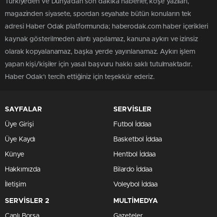
Türkiye'den ve Dünya’dan son dakika haberler, köşe yazıları,
magazinden siyasete, spordan seyahate bütün konuların tek
adresi Haber Odak platformunda; haberodak.com haber içerikleri
kaynak gösterilmeden alıntı yapılamaz, kanuna aykırı ve izinsiz
olarak kopyalanamaz, başka yerde yayınlanamaz. Aykırı işlem
yapan kişi/kişiler için yasal başvuru hakkı saklı tutulmaktadır.
Haber Odak'ı tercih ettiğiniz için teşekkür ederiz.
SAYFALAR
SERVİSLER
Üye Girişi
Futbol İddaa
Üye Kaydı
Basketbol İddaa
Künye
Hentbol İddaa
Hakkımızda
Bilardo İddaa
İletişim
Voleybol İddaa
SERVİSLER 2
MULTİMEDYA
Canlı Borsa
Gazeteler