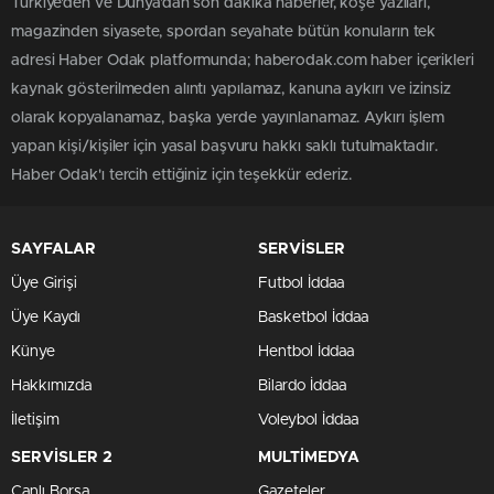
Türkiye'den ve Dünya’dan son dakika haberler, köşe yazıları,
magazinden siyasete, spordan seyahate bütün konuların tek
adresi Haber Odak platformunda; haberodak.com haber içerikleri
kaynak gösterilmeden alıntı yapılamaz, kanuna aykırı ve izinsiz
olarak kopyalanamaz, başka yerde yayınlanamaz. Aykırı işlem
yapan kişi/kişiler için yasal başvuru hakkı saklı tutulmaktadır.
Haber Odak'ı tercih ettiğiniz için teşekkür ederiz.
SAYFALAR
SERVİSLER
Üye Girişi
Futbol İddaa
Üye Kaydı
Basketbol İddaa
Künye
Hentbol İddaa
Hakkımızda
Bilardo İddaa
İletişim
Voleybol İddaa
SERVİSLER 2
MULTİMEDYA
Canlı Borsa
Gazeteler