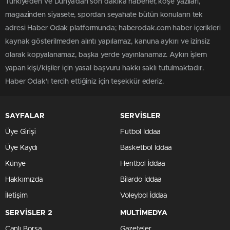
Türkiye'den ve Dünya’dan son dakika haberler, köşe yazıları,
magazinden siyasete, spordan seyahate bütün konuların tek
adresi Haber Odak platformunda; haberodak.com haber içerikleri
kaynak gösterilmeden alıntı yapılamaz, kanuna aykırı ve izinsiz
olarak kopyalanamaz, başka yerde yayınlanamaz. Aykırı işlem
yapan kişi/kişiler için yasal başvuru hakkı saklı tutulmaktadır.
Haber Odak'ı tercih ettiğiniz için teşekkür ederiz.
SAYFALAR
SERVİSLER
Üye Girişi
Futbol İddaa
Üye Kaydı
Basketbol İddaa
Künye
Hentbol İddaa
Hakkımızda
Bilardo İddaa
İletişim
Voleybol İddaa
SERVİSLER 2
MULTİMEDYA
Canlı Borsa
Gazeteler