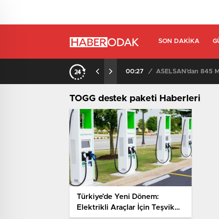
SON DAKIKA
G
00:27
/
ASELSAN’dan 845 Mi
TOGG destek paketi Haberleri
Türkiye’de Yeni Dönem:
Elektrikli Araçlar İçin Teşvik
Paketi Açıklandı