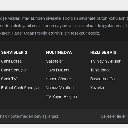
köşe yazıları, magazinden siyasete, spordan seyahate bütün konuların
meden alıntı yapılamaz, kanuna aykırı ve izinsiz olarak kopyalanamaz,
ktadır. Haber Odak'ı tercih ettiğiniz için teşekkür ederiz.
SERVİSLER 2
MULTİMEDYA
HIZLI SERVİS
Canlı Borsa
Gazeteler
TV Yayın Akışları
Canlı Sonuçlar
Hava Durumu
Tenis İddaa
Canlı TV
Haber Gönder
Basketbol Canlı
Futbol Canlı Sonuçlar
Namaz Vakitleri
Yazarlar
TV Yayın Akışları
kaynak göstermeden paylaşılamaz.
Çerezler ile ilgil