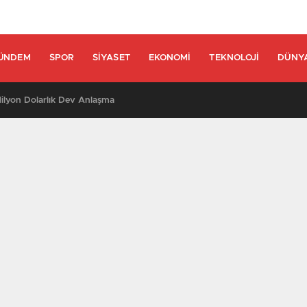
ÜNDEM
SPOR
SIYASET
EKONOMI
TEKNOLOJI
DÜNY
lyon Dolarlık Dev Anlaşma