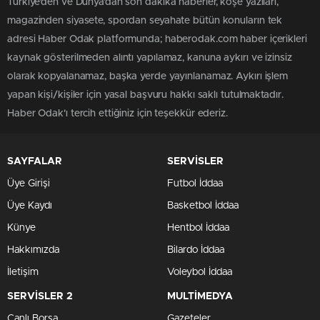
Türkiye'den ve Dünya’dan son dakika haberler, köşe yazıları,
magazinden siyasete, spordan seyahate bütün konuların tek
adresi Haber Odak platformunda; haberodak.com haber içerikleri
kaynak gösterilmeden alıntı yapılamaz, kanuna aykırı ve izinsiz
olarak kopyalanamaz, başka yerde yayınlanamaz. Aykırı işlem
yapan kişi/kişiler için yasal başvuru hakkı saklı tutulmaktadır.
Haber Odak'ı tercih ettiğiniz için teşekkür ederiz.
SAYFALAR
SERVİSLER
Üye Girişi
Futbol İddaa
Üye Kaydı
Basketbol İddaa
Künye
Hentbol İddaa
Hakkımızda
Bilardo İddaa
İletişim
Voleybol İddaa
SERVİSLER 2
MULTİMEDYA
Canlı Borsa
Gazeteler