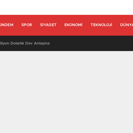
ÜNDEM
SPOR
SIYASET
EKONOMI
TEKNOLOJI
DÜNY
lyon Dolarlık Dev Anlaşma