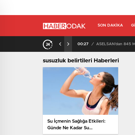
SON DAKIKA
G
00:27
/
ASELSAN’dan 845 Mi
susuzluk belirtileri Haberleri
Su İçmenin Sağlığa Etkileri:
Günde Ne Kadar Su
Tüketilmeli?