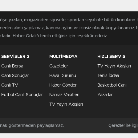
köşe yazıları, magazinden siyasete, spordan seyahate bütün konuların
meden alıntı yapılamaz, kanuna aykırı ve izinsiz olarak kopyalanamaz,
ktadır. Haber Odak'ı tercih ettiğiniz için teşekkür ederiz.
SERVİSLER 2
MULTİMEDYA
HIZLI SERVİS
Canlı Borsa
Gazeteler
TV Yayın Akışları
Canlı Sonuçlar
Hava Durumu
Tenis İddaa
Canlı TV
Haber Gönder
Basketbol Canlı
Futbol Canlı Sonuçlar
Namaz Vakitleri
Yazarlar
TV Yayın Akışları
kaynak göstermeden paylaşılamaz.
Çerezler ile ilgil