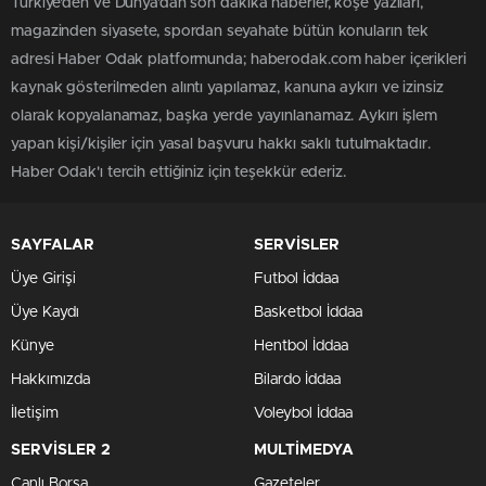
Türkiye'den ve Dünya’dan son dakika haberler, köşe yazıları,
magazinden siyasete, spordan seyahate bütün konuların tek
adresi Haber Odak platformunda; haberodak.com haber içerikleri
kaynak gösterilmeden alıntı yapılamaz, kanuna aykırı ve izinsiz
olarak kopyalanamaz, başka yerde yayınlanamaz. Aykırı işlem
yapan kişi/kişiler için yasal başvuru hakkı saklı tutulmaktadır.
Haber Odak'ı tercih ettiğiniz için teşekkür ederiz.
SAYFALAR
SERVİSLER
Üye Girişi
Futbol İddaa
Üye Kaydı
Basketbol İddaa
Künye
Hentbol İddaa
Hakkımızda
Bilardo İddaa
İletişim
Voleybol İddaa
SERVİSLER 2
MULTİMEDYA
Canlı Borsa
Gazeteler