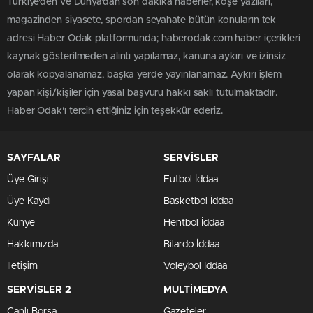
Türkiye'den ve Dünya’dan son dakika haberler, köşe yazıları,
magazinden siyasete, spordan seyahate bütün konuların tek
adresi Haber Odak platformunda; haberodak.com haber içerikleri
kaynak gösterilmeden alıntı yapılamaz, kanuna aykırı ve izinsiz
olarak kopyalanamaz, başka yerde yayınlanamaz. Aykırı işlem
yapan kişi/kişiler için yasal başvuru hakkı saklı tutulmaktadır.
Haber Odak'ı tercih ettiğiniz için teşekkür ederiz.
SAYFALAR
SERVİSLER
Üye Girişi
Futbol İddaa
Üye Kaydı
Basketbol İddaa
Künye
Hentbol İddaa
Hakkımızda
Bilardo İddaa
İletişim
Voleybol İddaa
SERVİSLER 2
MULTİMEDYA
Canlı Borsa
Gazeteler