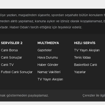
köşe yazıları, magazinden siyasete, spordan seyahate bütün konuların
meden alıntı yapılamaz, kanuna aykırı ve izinsiz olarak kopyalanamaz,
ktadır. Haber Odak'ı tercih ettiğiniz için teşekkür ederiz.
SERVİSLER 2
MULTİMEDYA
HIZLI SERVİS
Canlı Borsa
Gazeteler
TV Yayın Akışları
Canlı Sonuçlar
Hava Durumu
Tenis İddaa
Canlı TV
Haber Gönder
Basketbol Canlı
Futbol Canlı Sonuçlar
Namaz Vakitleri
Yazarlar
TV Yayın Akışları
kaynak göstermeden paylaşılamaz.
Çerezler ile ilgil