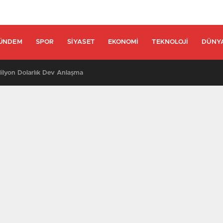
ÜNDEM
SPOR
SIYASET
EKONOMI
TEKNOLOJI
DÜNY
lyon Dolarlık Dev Anlaşma