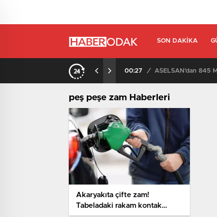
SON DAKIKA
G
00:27
/
ASELSAN’dan 845 Mi
peş peşe zam Haberleri
Akaryakıta çifte zam!
Tabeladaki rakam kontak
kapattıracak