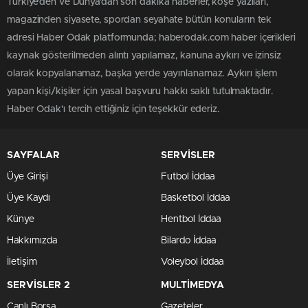
Türkiye'den ve Dünya’dan son dakika haberler, köşe yazıları,
magazinden siyasete, spordan seyahate bütün konuların tek
adresi Haber Odak platformunda; haberodak.com haber içerikleri
kaynak gösterilmeden alıntı yapılamaz, kanuna aykırı ve izinsiz
olarak kopyalanamaz, başka yerde yayınlanamaz. Aykırı işlem
yapan kişi/kişiler için yasal başvuru hakkı saklı tutulmaktadır.
Haber Odak'ı tercih ettiğiniz için teşekkür ederiz.
SAYFALAR
SERVİSLER
Üye Girişi
Futbol İddaa
Üye Kaydı
Basketbol İddaa
Künye
Hentbol İddaa
Hakkımızda
Bilardo İddaa
İletişim
Voleybol İddaa
SERVİSLER 2
MULTİMEDYA
Canlı Borsa
Gazeteler