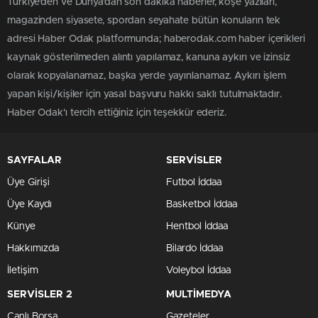
Türkiye'den ve Dünya’dan son dakika haberler, köşe yazıları,
magazinden siyasete, spordan seyahate bütün konuların tek
adresi Haber Odak platformunda; haberodak.com haber içerikleri
kaynak gösterilmeden alıntı yapılamaz, kanuna aykırı ve izinsiz
olarak kopyalanamaz, başka yerde yayınlanamaz. Aykırı işlem
yapan kişi/kişiler için yasal başvuru hakkı saklı tutulmaktadır.
Haber Odak'ı tercih ettiğiniz için teşekkür ederiz.
SAYFALAR
SERVİSLER
Üye Girişi
Futbol İddaa
Üye Kaydı
Basketbol İddaa
Künye
Hentbol İddaa
Hakkımızda
Bilardo İddaa
İletişim
Voleybol İddaa
SERVİSLER 2
MULTİMEDYA
Canlı Borsa
Gazeteler