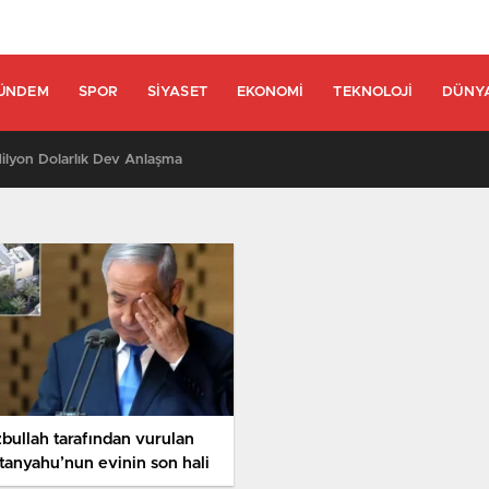
ÜNDEM
SPOR
SIYASET
EKONOMI
TEKNOLOJI
DÜNY
lyon Dolarlık Dev Anlaşma
zbullah tarafından vurulan
tanyahu’nun evinin son hali