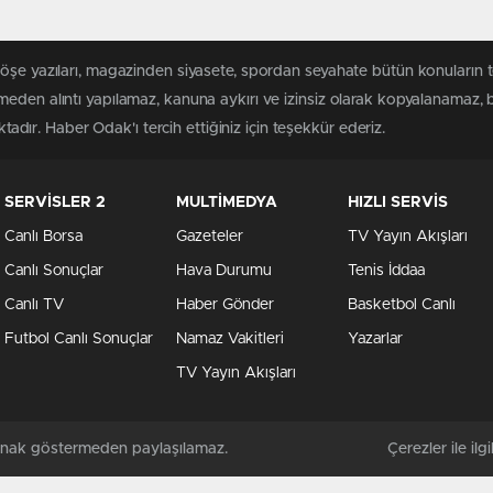
köşe yazıları, magazinden siyasete, spordan seyahate bütün konuların
meden alıntı yapılamaz, kanuna aykırı ve izinsiz olarak kopyalanamaz,
ktadır. Haber Odak'ı tercih ettiğiniz için teşekkür ederiz.
SERVİSLER 2
MULTİMEDYA
HIZLI SERVİS
Canlı Borsa
Gazeteler
TV Yayın Akışları
Canlı Sonuçlar
Hava Durumu
Tenis İddaa
Canlı TV
Haber Gönder
Basketbol Canlı
Futbol Canlı Sonuçlar
Namaz Vakitleri
Yazarlar
TV Yayın Akışları
kaynak göstermeden paylaşılamaz.
Çerezler ile ilgil