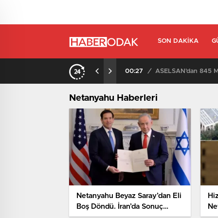
SON DAKIKA
G
00:27
/
ASELSAN’dan 845 Mi
Netanyahu Haberleri
Netanyahu Beyaz Saray’dan Eli
Hi
Boş Döndü. İran’da Sonuç
Ne
Çıkmadı