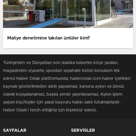
Maliye denetimine takılan ünlüler kim?
Türkiye'den ve Dünya’dan son dakika haberler, köşe yazıları,
magazinden siyasete, spordan seyahate bütün konuların tek
adresi Haber Odak platformunda; haberodak.com haber içerikleri
kaynak gösterilmeden alıntı yapılamaz, kanuna aykırı ve izinsiz
olarak kopyalanamaz, başka yerde yayınlanamaz. Aykırı işlem
yapan kişi/kişiler için yasal başvuru hakkı saklı tutulmaktadır.
Haber Odak'ı tercih ettiğiniz için teşekkür ederiz.
SAYFALAR
SERVİSLER