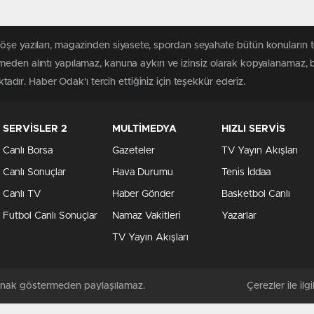
köşe yazıları, magazinden siyasete, spordan seyahate bütün konuların
meden alıntı yapılamaz, kanuna aykırı ve izinsiz olarak kopyalanamaz,
ktadır. Haber Odak'ı tercih ettiğiniz için teşekkür ederiz.
SERVİSLER 2
MULTİMEDYA
HIZLI SERVİS
Canlı Borsa
Gazeteler
TV Yayın Akışları
Canlı Sonuçlar
Hava Durumu
Tenis İddaa
Canlı TV
Haber Gönder
Basketbol Canlı
Futbol Canlı Sonuçlar
Namaz Vakitleri
Yazarlar
TV Yayın Akışları
kaynak göstermeden paylaşılamaz.
Çerezler ile ilgil