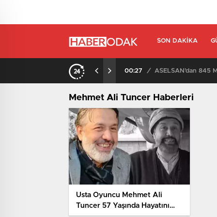
SON DAKIKA
G
00:27
/
ASELSAN’dan 845 Mi
Mehmet Ali Tuncer Haberleri
Usta Oyuncu Mehmet Ali
Tuncer 57 Yaşında Hayatını
Kaybetti