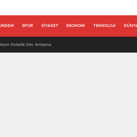
ÜNDEM
SPOR
SIYASET
EKONOMI
TEKNOLOJI
DÜNY
lyon Dolarlık Dev Anlaşma