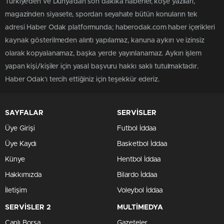
Türkiye'den ve Dünya’dan son dakika haberler, köşe yazıları,
magazinden siyasete, spordan seyahate bütün konuların tek
adresi Haber Odak platformunda; haberodak.com haber içerikleri
kaynak gösterilmeden alıntı yapılamaz, kanuna aykırı ve izinsiz
olarak kopyalanamaz, başka yerde yayınlanamaz. Aykırı işlem
yapan kişi/kişiler için yasal başvuru hakkı saklı tutulmaktadır.
Haber Odak'ı tercih ettiğiniz için teşekkür ederiz.
SAYFALAR
SERVİSLER
Üye Girişi
Futbol İddaa
Üye Kaydı
Basketbol İddaa
Künye
Hentbol İddaa
Hakkımızda
Bilardo İddaa
İletişim
Voleybol İddaa
SERVİSLER 2
MULTİMEDYA
Canlı Borsa
Gazeteler