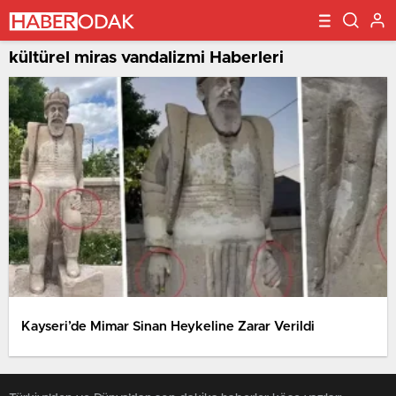
kültürel miras vandalizmi Haberleri
Kayseri’de Mimar Sinan Heykeline Zarar Verildi