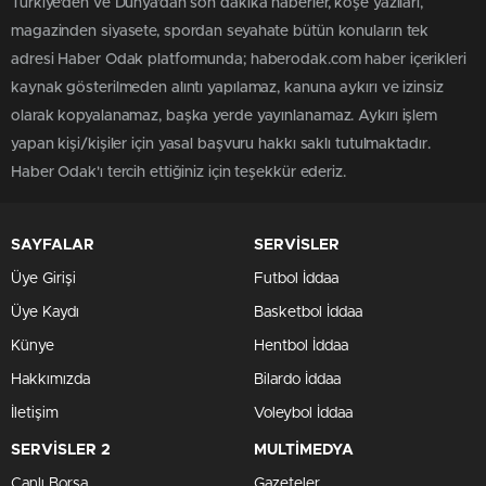
Türkiye'den ve Dünya’dan son dakika haberler, köşe yazıları,
magazinden siyasete, spordan seyahate bütün konuların tek
adresi Haber Odak platformunda; haberodak.com haber içerikleri
kaynak gösterilmeden alıntı yapılamaz, kanuna aykırı ve izinsiz
olarak kopyalanamaz, başka yerde yayınlanamaz. Aykırı işlem
yapan kişi/kişiler için yasal başvuru hakkı saklı tutulmaktadır.
Haber Odak'ı tercih ettiğiniz için teşekkür ederiz.
SAYFALAR
SERVİSLER
Üye Girişi
Futbol İddaa
Üye Kaydı
Basketbol İddaa
Künye
Hentbol İddaa
Hakkımızda
Bilardo İddaa
İletişim
Voleybol İddaa
SERVİSLER 2
MULTİMEDYA
Canlı Borsa
Gazeteler