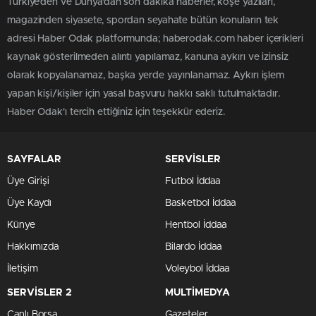
Türkiye'den ve Dünya’dan son dakika haberler, köşe yazıları,
magazinden siyasete, spordan seyahate bütün konuların tek
adresi Haber Odak platformunda; haberodak.com haber içerikleri
kaynak gösterilmeden alıntı yapılamaz, kanuna aykırı ve izinsiz
olarak kopyalanamaz, başka yerde yayınlanamaz. Aykırı işlem
yapan kişi/kişiler için yasal başvuru hakkı saklı tutulmaktadır.
Haber Odak'ı tercih ettiğiniz için teşekkür ederiz.
SAYFALAR
SERVİSLER
Üye Girişi
Futbol İddaa
Üye Kaydı
Basketbol İddaa
Künye
Hentbol İddaa
Hakkımızda
Bilardo İddaa
İletişim
Voleybol İddaa
SERVİSLER 2
MULTİMEDYA
Canlı Borsa
Gazeteler