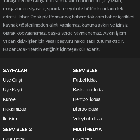
Türkiye'den ve Dünya’dan son dakika haberler, köşe yazıları,
magazinden siyasete, spordan seyahate bütün konuların tek
adresi Haber Odak platformunda; haberodak.com haber içerikleri
kaynak gösterilmeden alıntı yapılamaz, kanuna aykırı ve izinsiz
olarak kopyalanamaz, başka yerde yayınlanamaz. Aykırı işlem
yapan kişi/kişiler için yasal başvuru hakkı saklı tutulmaktadır.
Haber Odak'ı tercih ettiğiniz için teşekkür ederiz.
SAYFALAR
SERVİSLER
Üye Girişi
Futbol İddaa
Üye Kaydı
Basketbol İddaa
Künye
Hentbol İddaa
Hakkımızda
Bilardo İddaa
İletişim
Voleybol İddaa
SERVİSLER 2
MULTİMEDYA
Canlı Borsa
Gazeteler