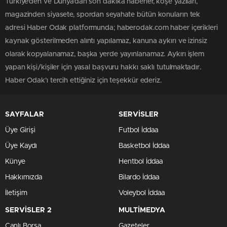
Türkiye'den ve Dünya’dan son dakika haberler, köşe yazıları,
magazinden siyasete, spordan seyahate bütün konuların tek
adresi Haber Odak platformunda; haberodak.com haber içerikleri
kaynak gösterilmeden alıntı yapılamaz, kanuna aykırı ve izinsiz
olarak kopyalanamaz, başka yerde yayınlanamaz. Aykırı işlem
yapan kişi/kişiler için yasal başvuru hakkı saklı tutulmaktadır.
Haber Odak'ı tercih ettiğiniz için teşekkür ederiz.
SAYFALAR
SERVİSLER
Üye Girişi
Futbol İddaa
Üye Kaydı
Basketbol İddaa
Künye
Hentbol İddaa
Hakkımızda
Bilardo İddaa
İletişim
Voleybol İddaa
SERVİSLER 2
MULTİMEDYA
Canlı Borsa
Gazeteler