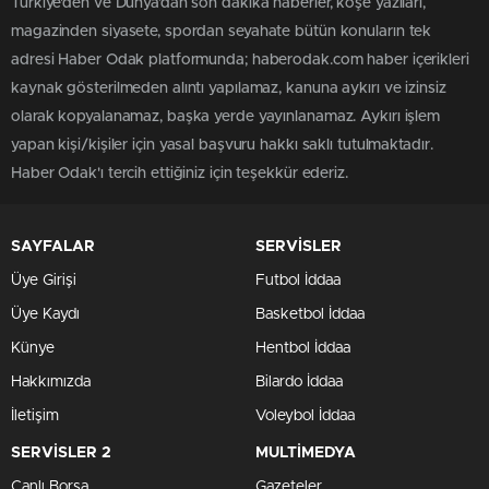
Türkiye'den ve Dünya’dan son dakika haberler, köşe yazıları,
magazinden siyasete, spordan seyahate bütün konuların tek
adresi Haber Odak platformunda; haberodak.com haber içerikleri
kaynak gösterilmeden alıntı yapılamaz, kanuna aykırı ve izinsiz
olarak kopyalanamaz, başka yerde yayınlanamaz. Aykırı işlem
yapan kişi/kişiler için yasal başvuru hakkı saklı tutulmaktadır.
Haber Odak'ı tercih ettiğiniz için teşekkür ederiz.
SAYFALAR
SERVİSLER
Üye Girişi
Futbol İddaa
Üye Kaydı
Basketbol İddaa
Künye
Hentbol İddaa
Hakkımızda
Bilardo İddaa
İletişim
Voleybol İddaa
SERVİSLER 2
MULTİMEDYA
Canlı Borsa
Gazeteler