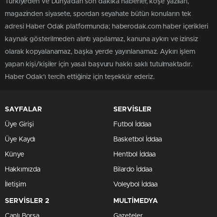
Türkiye'den ve Dünya’dan son dakika haberler, köşe yazıları,
magazinden siyasete, spordan seyahate bütün konuların tek
adresi Haber Odak platformunda; haberodak.com haber içerikleri
kaynak gösterilmeden alıntı yapılamaz, kanuna aykırı ve izinsiz
olarak kopyalanamaz, başka yerde yayınlanamaz. Aykırı işlem
yapan kişi/kişiler için yasal başvuru hakkı saklı tutulmaktadır.
Haber Odak'ı tercih ettiğiniz için teşekkür ederiz.
SAYFALAR
SERVİSLER
Üye Girişi
Futbol İddaa
Üye Kaydı
Basketbol İddaa
Künye
Hentbol İddaa
Hakkımızda
Bilardo İddaa
İletişim
Voleybol İddaa
SERVİSLER 2
MULTİMEDYA
Canlı Borsa
Gazeteler