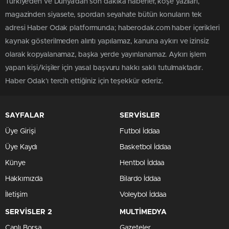
Türkiye'den ve Dünya’dan son dakika haberler, köşe yazıları,
magazinden siyasete, spordan seyahate bütün konuların tek
adresi Haber Odak platformunda; haberodak.com haber içerikleri
kaynak gösterilmeden alıntı yapılamaz, kanuna aykırı ve izinsiz
olarak kopyalanamaz, başka yerde yayınlanamaz. Aykırı işlem
yapan kişi/kişiler için yasal başvuru hakkı saklı tutulmaktadır.
Haber Odak'ı tercih ettiğiniz için teşekkür ederiz.
SAYFALAR
SERVİSLER
Üye Girişi
Futbol İddaa
Üye Kaydı
Basketbol İddaa
Künye
Hentbol İddaa
Hakkımızda
Bilardo İddaa
İletişim
Voleybol İddaa
SERVİSLER 2
MULTİMEDYA
Canlı Borsa
Gazeteler