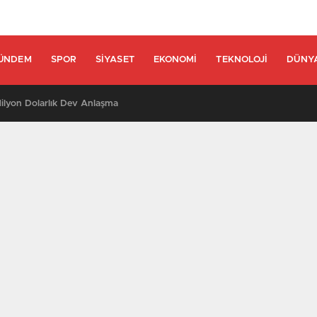
ÜNDEM
SPOR
SIYASET
EKONOMI
TEKNOLOJI
DÜNY
lyon Dolarlık Dev Anlaşma