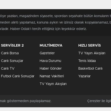
köşe yazıları, magazinden siyasete, spordan seyahate bütün konuların
meden alıntı yapılamaz, kanuna aykırı ve izinsiz olarak kopyalanamaz,
ktadır. Haber Odak'ı tercih ettiğiniz için teşekkür ederiz.
SERVİSLER 2
MULTİMEDYA
HIZLI SERVİS
Canlı Borsa
Gazeteler
TV Yayın Akışları
Canlı Sonuçlar
Hava Durumu
Tenis İddaa
Canlı TV
Haber Gönder
Basketbol Canlı
Futbol Canlı Sonuçlar
Namaz Vakitleri
Yazarlar
TV Yayın Akışları
kaynak göstermeden paylaşılamaz.
Çerezler ile ilgil