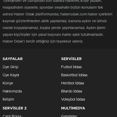
Türkiye'den ve Dünya’dan son dakika haberler, köşe yazıları,
magazinden siyasete, spordan seyahate bütün konuların tek
adresi Haber Odak platformunda; haberodak.com haber içerikleri
kaynak gösterilmeden alıntı yapılamaz, kanuna aykırı ve izinsiz
olarak kopyalanamaz, başka yerde yayınlanamaz. Aykırı işlem
yapan kişi/kişiler için yasal başvuru hakkı saklı tutulmaktadır.
Haber Odak'ı tercih ettiğiniz için teşekkür ederiz.
SAYFALAR
SERVİSLER
Üye Girişi
Futbol İddaa
Üye Kaydı
Basketbol İddaa
Künye
Hentbol İddaa
Hakkımızda
Bilardo İddaa
İletişim
Voleybol İddaa
SERVİSLER 2
MULTİMEDYA
Canlı Borsa
Gazeteler