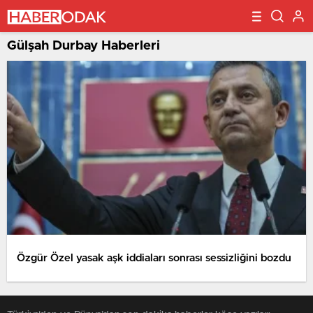
Gülşah Durbay Haberleri
Özgür Özel yasak aşk iddiaları sonrası sessizliğini bozdu