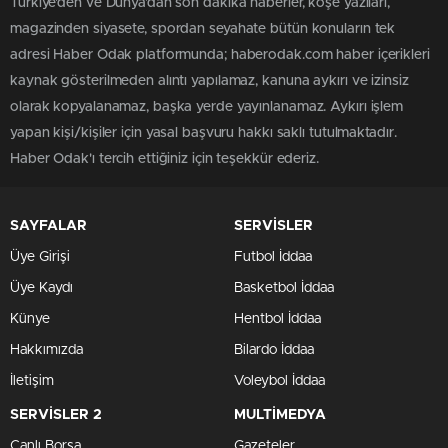
Türkiye'den ve Dünya’dan son dakika haberler, köşe yazıları,
magazinden siyasete, spordan seyahate bütün konuların tek
adresi Haber Odak platformunda; haberodak.com haber içerikleri
kaynak gösterilmeden alıntı yapılamaz, kanuna aykırı ve izinsiz
olarak kopyalanamaz, başka yerde yayınlanamaz. Aykırı işlem
yapan kişi/kişiler için yasal başvuru hakkı saklı tutulmaktadır.
Haber Odak'ı tercih ettiğiniz için teşekkür ederiz.
SAYFALAR
SERVİSLER
Üye Girişi
Futbol İddaa
Üye Kaydı
Basketbol İddaa
Künye
Hentbol İddaa
Hakkımızda
Bilardo İddaa
İletişim
Voleybol İddaa
SERVİSLER 2
MULTİMEDYA
Canlı Borsa
Gazeteler