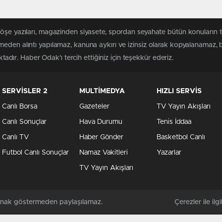
köşe yazıları, magazinden siyasete, spordan seyahate bütün konuların
meden alıntı yapılamaz, kanuna aykırı ve izinsiz olarak kopyalanamaz,
ktadır. Haber Odak'ı tercih ettiğiniz için teşekkür ederiz.
SERVİSLER 2
MULTİMEDYA
HIZLI SERVİS
Canlı Borsa
Gazeteler
TV Yayın Akışları
Canlı Sonuçlar
Hava Durumu
Tenis İddaa
Canlı TV
Haber Gönder
Basketbol Canlı
Futbol Canlı Sonuçlar
Namaz Vakitleri
Yazarlar
TV Yayın Akışları
kaynak göstermeden paylaşılamaz.
Çerezler ile ilgil