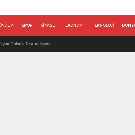
ÜNDEM
SPOR
SIYASET
EKONOMI
TEKNOLOJI
DÜNY
lyon Dolarlık Dev Anlaşma