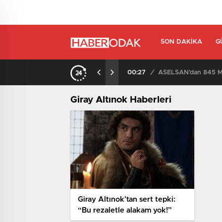
SON DAKIKA
G
00:27
/
ASELSAN’dan 845 Mi
Giray Altınok Haberleri
Giray Altınok’tan sert tepki:
“Bu rezaletle alakam yok!”