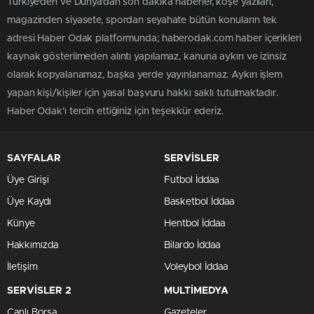
Türkiye'den ve Dünya’dan son dakika haberler, köşe yazıları,
magazinden siyasete, spordan seyahate bütün konuların tek
adresi Haber Odak platformunda; haberodak.com haber içerikleri
kaynak gösterilmeden alıntı yapılamaz, kanuna aykırı ve izinsiz
olarak kopyalanamaz, başka yerde yayınlanamaz. Aykırı işlem
yapan kişi/kişiler için yasal başvuru hakkı saklı tutulmaktadır.
Haber Odak'ı tercih ettiğiniz için teşekkür ederiz.
SAYFALAR
SERVİSLER
Üye Girişi
Futbol İddaa
Üye Kaydı
Basketbol İddaa
Künye
Hentbol İddaa
Hakkımızda
Bilardo İddaa
İletişim
Voleybol İddaa
SERVİSLER 2
MULTİMEDYA
Canlı Borsa
Gazeteler