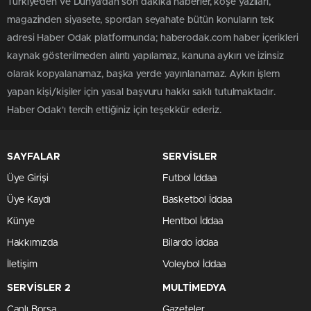
Türkiye'den ve Dünya’dan son dakika haberler, köşe yazıları,
magazinden siyasete, spordan seyahate bütün konuların tek
adresi Haber Odak platformunda; haberodak.com haber içerikleri
kaynak gösterilmeden alıntı yapılamaz, kanuna aykırı ve izinsiz
olarak kopyalanamaz, başka yerde yayınlanamaz. Aykırı işlem
yapan kişi/kişiler için yasal başvuru hakkı saklı tutulmaktadır.
Haber Odak'ı tercih ettiğiniz için teşekkür ederiz.
SAYFALAR
SERVİSLER
Üye Girişi
Futbol İddaa
Üye Kaydı
Basketbol İddaa
Künye
Hentbol İddaa
Hakkımızda
Bilardo İddaa
İletişim
Voleybol İddaa
SERVİSLER 2
MULTİMEDYA
Canlı Borsa
Gazeteler