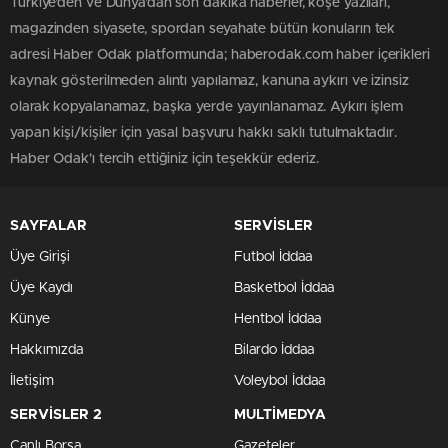
Türkiye'den ve Dünya’dan son dakika haberler, köşe yazıları,
magazinden siyasete, spordan seyahate bütün konuların tek
adresi Haber Odak platformunda; haberodak.com haber içerikleri
kaynak gösterilmeden alıntı yapılamaz, kanuna aykırı ve izinsiz
olarak kopyalanamaz, başka yerde yayınlanamaz. Aykırı işlem
yapan kişi/kişiler için yasal başvuru hakkı saklı tutulmaktadır.
Haber Odak'ı tercih ettiğiniz için teşekkür ederiz.
SAYFALAR
SERVİSLER
Üye Girişi
Futbol İddaa
Üye Kaydı
Basketbol İddaa
Künye
Hentbol İddaa
Hakkımızda
Bilardo İddaa
İletişim
Voleybol İddaa
SERVİSLER 2
MULTİMEDYA
Canlı Borsa
Gazeteler