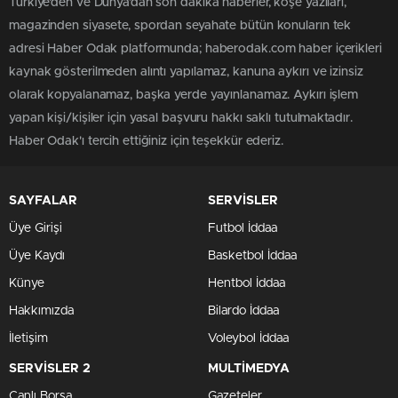
Türkiye'den ve Dünya’dan son dakika haberler, köşe yazıları,
magazinden siyasete, spordan seyahate bütün konuların tek
adresi Haber Odak platformunda; haberodak.com haber içerikleri
kaynak gösterilmeden alıntı yapılamaz, kanuna aykırı ve izinsiz
olarak kopyalanamaz, başka yerde yayınlanamaz. Aykırı işlem
yapan kişi/kişiler için yasal başvuru hakkı saklı tutulmaktadır.
Haber Odak'ı tercih ettiğiniz için teşekkür ederiz.
SAYFALAR
SERVİSLER
Üye Girişi
Futbol İddaa
Üye Kaydı
Basketbol İddaa
Künye
Hentbol İddaa
Hakkımızda
Bilardo İddaa
İletişim
Voleybol İddaa
SERVİSLER 2
MULTİMEDYA
Canlı Borsa
Gazeteler