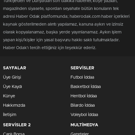
Türkiye'den ve Dünya’dan son dakika haberler, köşe yazıları,
magazinden siyasete, spordan seyahate bütün konuların tek
adresi Haber Odak platformunda; haberodak.com haber içerikleri
kaynak gösterilmeden alıntı yapılamaz, kanuna aykırı ve izinsiz
olarak kopyalanamaz, başka yerde yayınlanamaz. Aykırı işlem
yapan kişi/kişiler için yasal başvuru hakkı saklı tutulmaktadır.
Haber Odak'ı tercih ettiğiniz için teşekkür ederiz.
SAYFALAR
SERVİSLER
Üye Girişi
Futbol İddaa
Üye Kaydı
Basketbol İddaa
Künye
Hentbol İddaa
Hakkımızda
Bilardo İddaa
İletişim
Voleybol İddaa
SERVİSLER 2
MULTİMEDYA
Canlı Borsa
Gazeteler