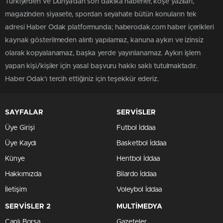
Türkiye'den ve Dünya’dan son dakika haberler, köşe yazıları,
magazinden siyasete, spordan seyahate bütün konuların tek
adresi Haber Odak platformunda; haberodak.com haber içerikleri
kaynak gösterilmeden alıntı yapılamaz, kanuna aykırı ve izinsiz
olarak kopyalanamaz, başka yerde yayınlanamaz. Aykırı işlem
yapan kişi/kişiler için yasal başvuru hakkı saklı tutulmaktadır.
Haber Odak'ı tercih ettiğiniz için teşekkür ederiz.
SAYFALAR
SERVİSLER
Üye Girişi
Futbol İddaa
Üye Kaydı
Basketbol İddaa
Künye
Hentbol İddaa
Hakkımızda
Bilardo İddaa
İletişim
Voleybol İddaa
SERVİSLER 2
MULTİMEDYA
Canlı Borsa
Gazeteler