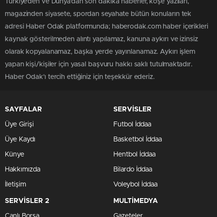
Türkiye'den ve Dünya’dan son dakika haberler, köşe yazıları,
magazinden siyasete, spordan seyahate bütün konuların tek
adresi Haber Odak platformunda; haberodak.com haber içerikleri
kaynak gösterilmeden alıntı yapılamaz, kanuna aykırı ve izinsiz
olarak kopyalanamaz, başka yerde yayınlanamaz. Aykırı işlem
yapan kişi/kişiler için yasal başvuru hakkı saklı tutulmaktadır.
Haber Odak'ı tercih ettiğiniz için teşekkür ederiz.
SAYFALAR
SERVİSLER
Üye Girişi
Futbol İddaa
Üye Kaydı
Basketbol İddaa
Künye
Hentbol İddaa
Hakkımızda
Bilardo İddaa
İletişim
Voleybol İddaa
SERVİSLER 2
MULTİMEDYA
Canlı Borsa
Gazeteler