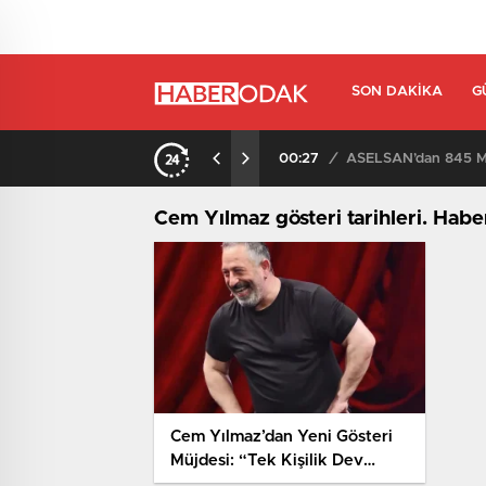
SON DAKIKA
G
00:27
/
ASELSAN’dan 845 Mi
Cem Yılmaz gösteri tarihleri. Habe
Cem Yılmaz’dan Yeni Gösteri
Müjdesi: “Tek Kişilik Dev
Kadro” Geri Dönüyor