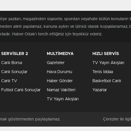
köşe yazıları, magazinden siyasete, spordan seyahate bütün konuların
meden alıntı yapılamaz, kanuna aykırı ve izinsiz olarak kopyalanamaz,
ktadır. Haber Odak'ı tercih ettiğiniz için teşekkür ederiz.
SERVİSLER 2
MULTİMEDYA
HIZLI SERVİS
Canlı Borsa
Gazeteler
TV Yayın Akışları
Canlı Sonuçlar
Hava Durumu
Tenis İddaa
Canlı TV
Haber Gönder
Basketbol Canlı
Futbol Canlı Sonuçlar
Namaz Vakitleri
Yazarlar
TV Yayın Akışları
kaynak göstermeden paylaşılamaz.
Çerezler ile ilgil