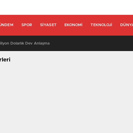
ÜNDEM
SPOR
SIYASET
EKONOMI
TEKNOLOJI
DÜNY
lyon Dolarlık Dev Anlaşma
rleri