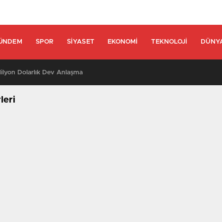
ÜNDEM
SPOR
SIYASET
EKONOMI
TEKNOLOJI
DÜNY
lyon Dolarlık Dev Anlaşma
leri