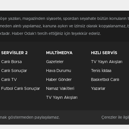
köşe yazıları, magazinden siyasete, spordan seyahate bütün konuların
meden alıntı yapılamaz, kanuna aykırı ve izinsiz olarak kopyalanamaz,
ktadır. Haber Odak'ı tercih ettiğiniz için teşekkür ederiz.
SERVİSLER 2
MULTİMEDYA
HIZLI SERVİS
Canlı Borsa
Gazeteler
TV Yayın Akışları
Canlı Sonuçlar
Hava Durumu
Tenis İddaa
Canlı TV
Haber Gönder
Basketbol Canlı
Futbol Canlı Sonuçlar
Namaz Vakitleri
Yazarlar
TV Yayın Akışları
kaynak göstermeden paylaşılamaz.
Çerezler ile ilgil