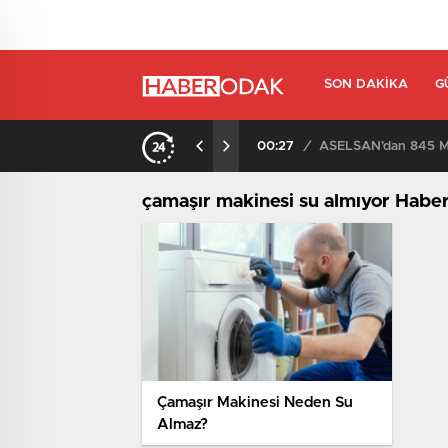
SON DAKIKA
G
00:27
/
ASELSAN’dan 845 Mi
çamaşır makinesi su almıyor Haber
Çamaşır Makinesi Neden Su
Almaz?