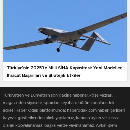
Türkiye’nin 2025’te Milli SİHA Kapasitesi: Yeni Modeller,
İhracat Başarıları ve Stratejik Etkiler
Türkiye'den ve Dünya’dan son dakika haberler, köşe yazıları,
magazinden siyasete, spordan seyahate bütün konuların tek
adresi Haber Odak platformunda; haberodak.com haber içerikleri
kaynak gösterilmeden alıntı yapılamaz, kanuna aykırı ve izinsiz
olarak kopyalanamaz, başka yerde yayınlanamaz. Aykırı işlem