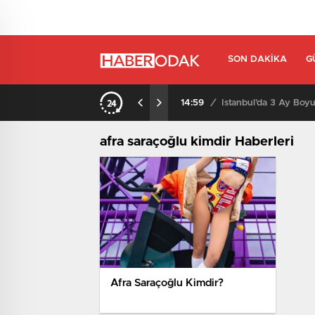
SON DAKIKA
G
14:59
/
İstanbul’da 3 Ay Boyu
afra saraçoğlu kimdir Haberleri
Afra Saraçoğlu Kimdir?