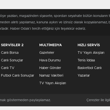
köşe yazıları, magazinden siyasete, spordan seyahate bütün konuların
meden alıntı yapılamaz, kanuna aykırı ve izinsiz olarak kopyalanamaz,
ktadır. Haber Odak'ı tercih ettiğiniz için teşekkür ederiz.
SERVİSLER 2
MULTİMEDYA
HIZLI SERVİS
Canlı Borsa
Gazeteler
TV Yayın Akışları
Canlı Sonuçlar
Hava Durumu
Tenis İddaa
Canlı TV
Haber Gönder
Basketbol Canlı
Futbol Canlı Sonuçlar
Namaz Vakitleri
Yazarlar
TV Yayın Akışları
kaynak göstermeden paylaşılamaz.
Çerezler ile ilgil