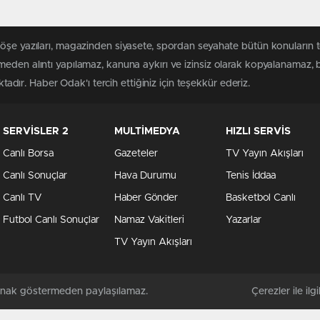
köşe yazıları, magazinden siyasete, spordan seyahate bütün konuların
meden alıntı yapılamaz, kanuna aykırı ve izinsiz olarak kopyalanamaz,
ktadır. Haber Odak'ı tercih ettiğiniz için teşekkür ederiz.
SERVİSLER 2
MULTİMEDYA
HIZLI SERVİS
Canlı Borsa
Gazeteler
TV Yayın Akışları
Canlı Sonuçlar
Hava Durumu
Tenis İddaa
Canlı TV
Haber Gönder
Basketbol Canlı
Futbol Canlı Sonuçlar
Namaz Vakitleri
Yazarlar
TV Yayın Akışları
kaynak göstermeden paylaşılamaz.
Çerezler ile ilgil