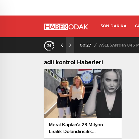
SON DAKIKA
G
00:27
/
ASELSAN’dan 845 Mi
adli kontrol Haberleri
Meral Kaplan’a 23 Milyon
Liralık Dolandırıcılık
Soruşturması Şoku