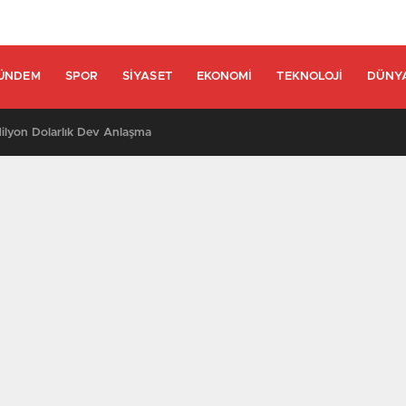
ÜNDEM
SPOR
SIYASET
EKONOMI
TEKNOLOJI
DÜNY
lyon Dolarlık Dev Anlaşma