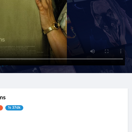
ms
1
1s 37dk