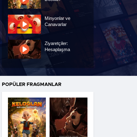
Minyonlar ve
Canavarlar
Ziyaretçiler:
Hesaplaşma
Nasreddin Hoca:
Zaman Yolcusu 4
POPÜLER FRAGMANLAR
Oyuncak Hikayesi 5
Hayvan Çiftliği