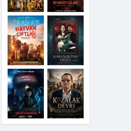
Karanlıktan Gelen
Şeytandan Satılık
Kozalak Devri
Moana