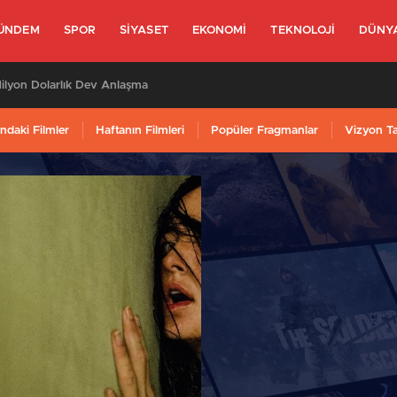
ÜNDEM
SPOR
SIYASET
EKONOMI
TEKNOLOJI
DÜNY
lyon Dolarlık Dev Anlaşma
ndaki Filmler
Haftanın Filmleri
Popüler Fragmanlar
Vizyon T