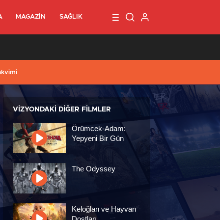
A
MAGAZIN
SAĞLIK
1
akvimi
VIZYONDAKI DIĞER FILMLER
Örümcek-Adam:
Yepyeni Bir Gün
The Odyssey
Keloğlan ve Hayvan
Dostları