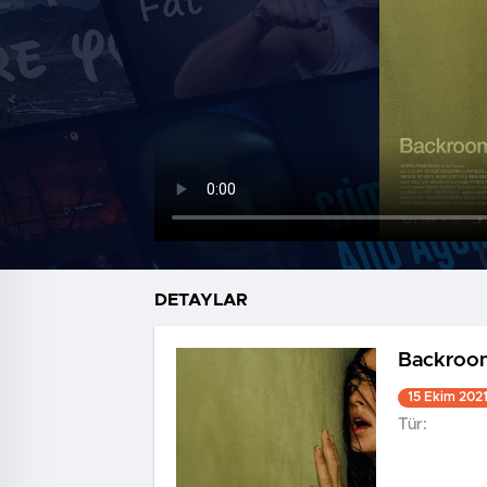
DETAYLAR
Backroo
15 Ekim 202
Tür: