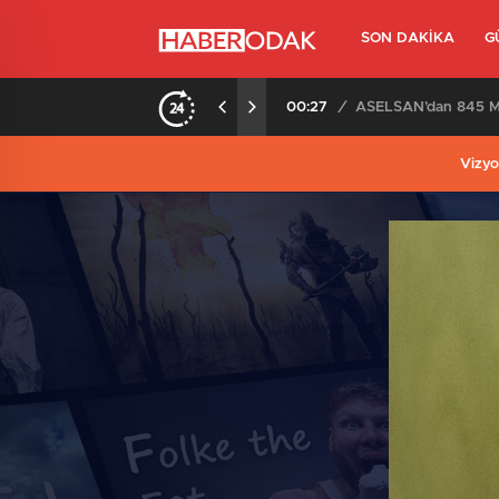
SON DAKIKA
G
00:27
/
ASELSAN’dan 845 Mi
Vizyo