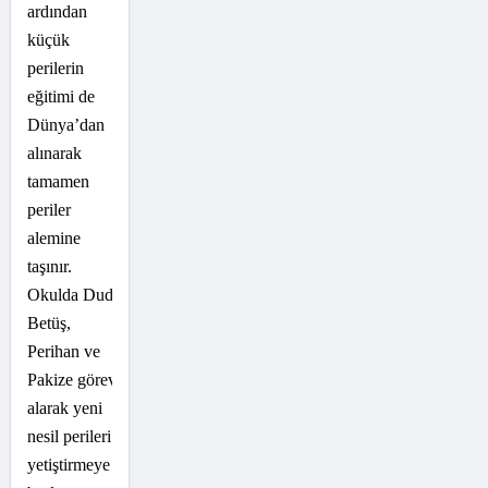
ardından
küçük
perilerin
eğitimi de
Dünya’dan
alınarak
tamamen
periler
alemine
taşınır.
Okulda Dudu,
Betüş,
Perihan ve
Pakize görev
alarak yeni
nesil perileri
yetiştirmeye