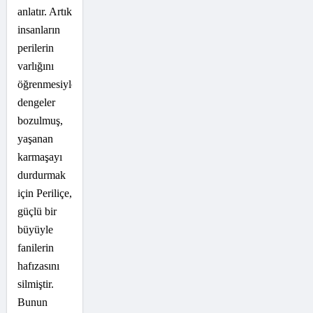
anlatır. Artık
insanların
perilerin
varlığını
öğrenmesiyle
dengeler
bozulmuş,
yaşanan
karmaşayı
durdurmak
için Periliçe,
güçlü bir
büyüyle
fanilerin
hafızasını
silmiştir.
Bunun