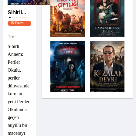
Sihirli
Annem:
15 Ekim
Periler
2021
Okulu
1s 37dk
Tür:
Sihirli
Annem:
Periler
Okulu,
periler
dünyasında
kurulan
yeni Periler
Okulunda
geçen
büyülü bir
macerayı